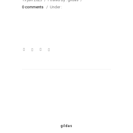
0 comments
/
Under :
gildas