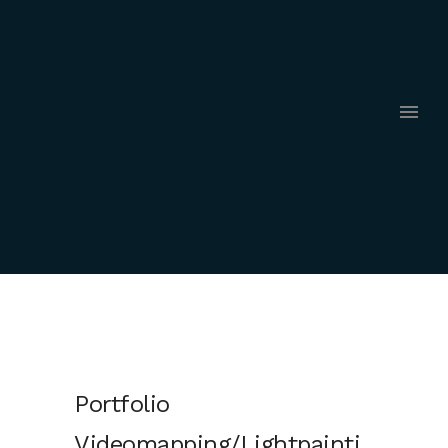
Portfolio
Videomapping/Lightpainti