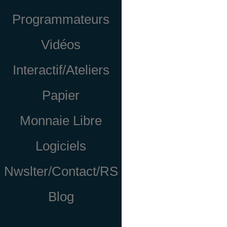
Programmateurs
Vidéos
Interactif/Ateliers
Papier
Monnaie Libre
Logiciels
Nwslter/Contact/RS
Blog