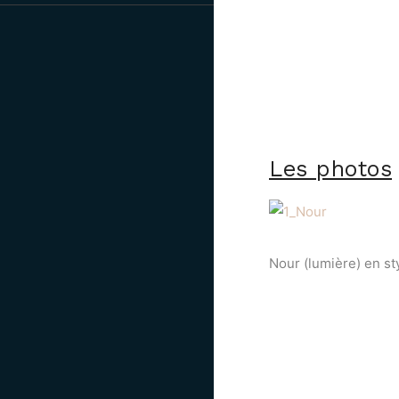
Les photos
Nour (lumière) en st