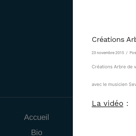
Créations Ar
23 novembre 2015
/
Pos
Créations Arbre de v
avec le musicien Sev
La vidéo
:
Accueil
Bio