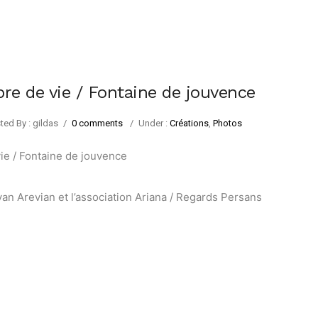
bre de vie / Fontaine de jouvence
ted By : gildas
/
0 comments
/
Under :
Créations
,
Photos
ie / Fontaine de jouvence
an Arevian et l’association Ariana / Regards Persans