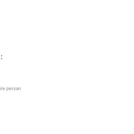
:
yle persan