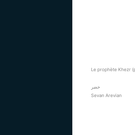
Le prophète Khezr (
خضر
Sevan Arevian