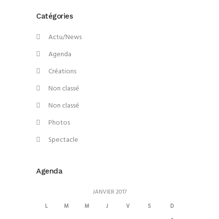
Catégories
Actu/News
Agenda
Créations
Non classé
Non classé
Photos
Spectacle
Agenda
JANVIER 2017
L
M
M
J
V
S
D