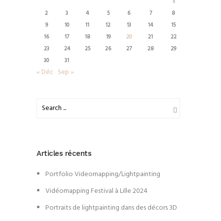
1
2
3
4
5
6
7
8
9
10
11
12
13
14
15
16
17
18
19
20
21
22
23
24
25
26
27
28
29
30
31
« Déc
Sep »
Articles récents
Portfolio Videomapping/Lightpainting
Vidéomapping Festival à Lille 2024
Portraits de lightpainting dans des décors 3D