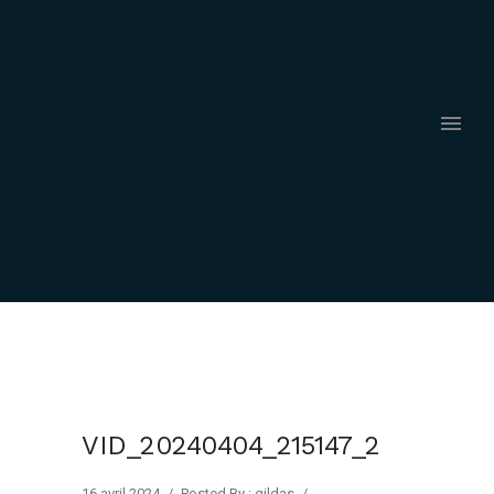
VID_20240404_215147_2
16 avril 2024
/
Posted By : gildas
/