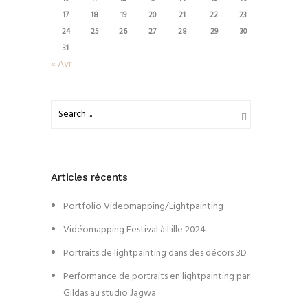
17
18
19
20
21
22
23
24
25
26
27
28
29
30
31
« Avr
Articles récents
Portfolio Videomapping/Lightpainting
Vidéomapping Festival à Lille 2024
Portraits de lightpainting dans des décors 3D
Performance de portraits en lightpainting par
Gildas au studio Jagwa