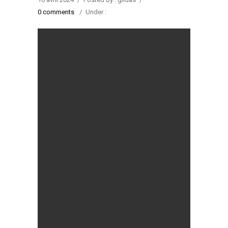
0 comments
/
Under :