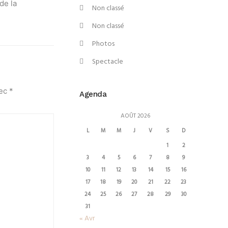
de la
Non classé
Non classé
Photos
Spectacle
vec
*
Agenda
AOÛT 2026
L
M
M
J
V
S
D
1
2
3
4
5
6
7
8
9
10
11
12
13
14
15
16
17
18
19
20
21
22
23
24
25
26
27
28
29
30
31
« Avr