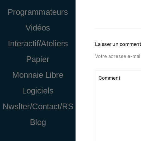
Programmateurs
Vidéos
Interactif/Ateliers
Laisser un comment
Votre adresse e-mail
Papier
Monnaie Libre
Logiciels
Nwslter/Contact/RS
Blog