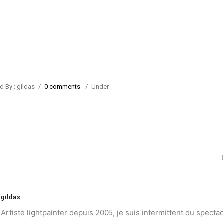
d By : gildas
/
0 comments
/
Under :
gildas
Artiste lightpainter depuis 2005, je suis intermittent du spectac