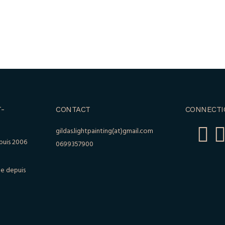
-
CONTACT
CONNECTI
gildas.lightpainting(at)gmail.com
puis 2006
0699357900
le depuis