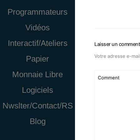
Programmateurs
Vidéos
Interactif/Ateliers
Laisser un comment
Votre adresse e-mail
Papier
Monnaie Libre
Logiciels
Nwslter/Contact/RS
Blog