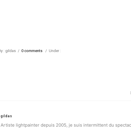
y : gildas
/
0 comments
/
Under :
gildas
Artiste lightpainter depuis 2005, je suis intermittent du spectac