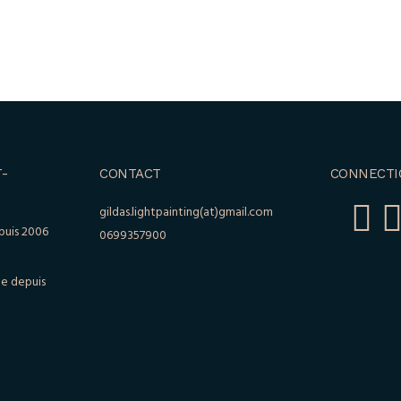
-
CONTACT
CONNECTI
gildas.lightpainting(at)gmail.com
puis 2006
0699357900
le depuis