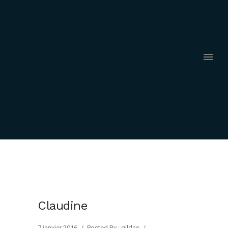
Claudine
7 janvier 2016
/
Posted By : gildas
/