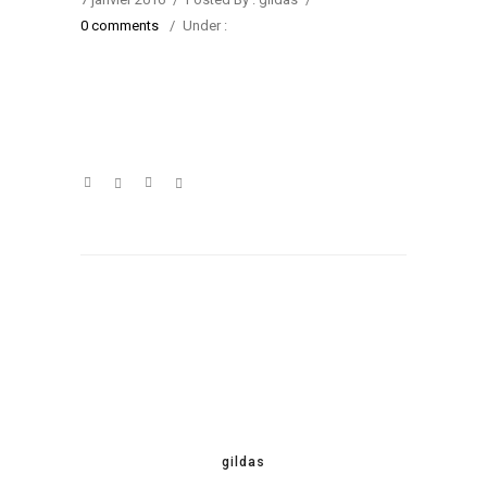
0 comments
/
Under :
gildas