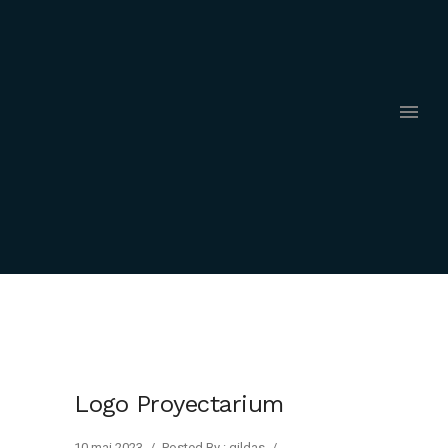
Logo Proyectarium
10 mai 2023
/
Posted By : gildas
/