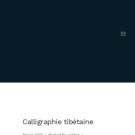
Calligraphie tibétaine
30 juin 2023
/
Posted By : gildas
/