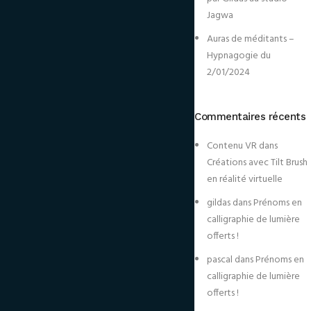
Jagwa
Auras de méditants –
Hypnagogie du
2/01/2024
Commentaires récents
Contenu VR
dans
Créations avec Tilt Brush
en réalité virtuelle
gildas
dans
Prénoms en
calligraphie de lumière
offerts !
pascal
dans
Prénoms en
calligraphie de lumière
offerts !