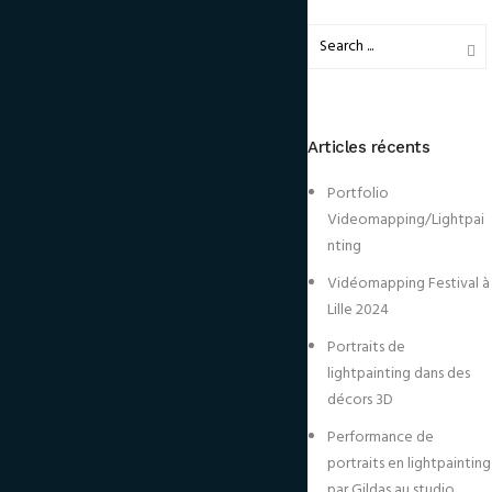
Articles récents
Portfolio
Videomapping/Lightpai
nting
Vidéomapping Festival à
Lille 2024
Portraits de
lightpainting dans des
décors 3D
Performance de
portraits en lightpainting
par Gildas au studio