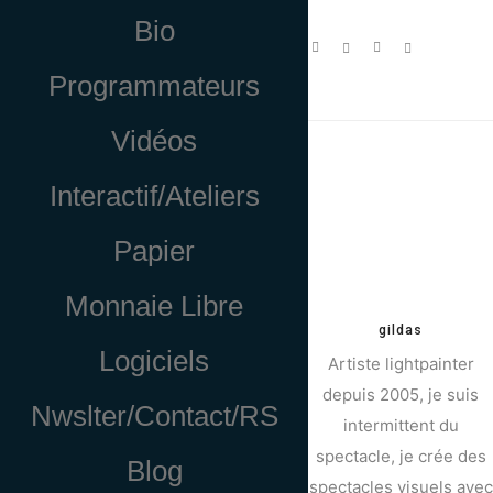
Bio
Programmateurs
Vidéos
Interactif/Ateliers
Papier
Monnaie Libre
gildas
Logiciels
Artiste lightpainter
depuis 2005, je suis
Nwslter/Contact/RS
intermittent du
spectacle, je crée des
Blog
spectacles visuels avec