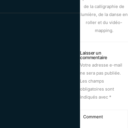
de la calligraphie de
lumière, de la danse en
roller et du vidéo-
mapping.
Laisser un
commentaire
Votre adresse e-mail
ne sera pas publiée.
Les champs
obligatoires sont
indiqués avec
*