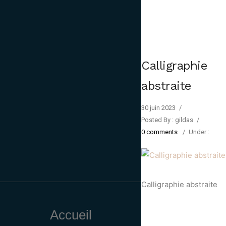
Calligraphie
abstraite
30 juin 2023
/
Posted By : gildas
/
0 comments
/
Under :
Calligraphie abstraite
Accueil