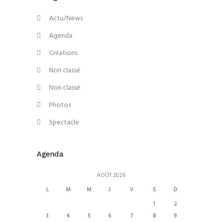
Actu/News
Agenda
Créations
Non classé
Non classé
Photos
Spectacle
Agenda
AOÛT 2026
L
M
M
J
V
S
D
1
2
3
4
5
6
7
8
9