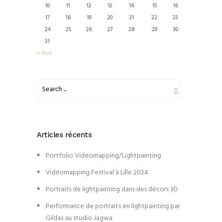
10
11
12
13
14
15
16
17
18
19
20
21
22
23
24
25
26
27
28
29
30
31
« Avr
Articles récents
Portfolio Videomapping/Lightpainting
Vidéomapping Festival à Lille 2024
Portraits de lightpainting dans des décors 3D
Performance de portraits en lightpainting par
Gildas au studio Jagwa