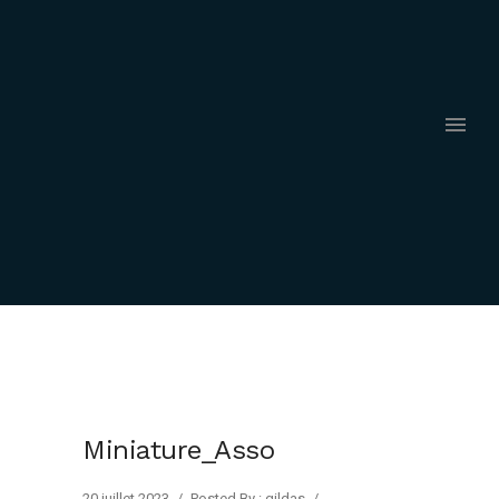
Miniature_Asso
20 juillet 2023
/
Posted By : gildas
/