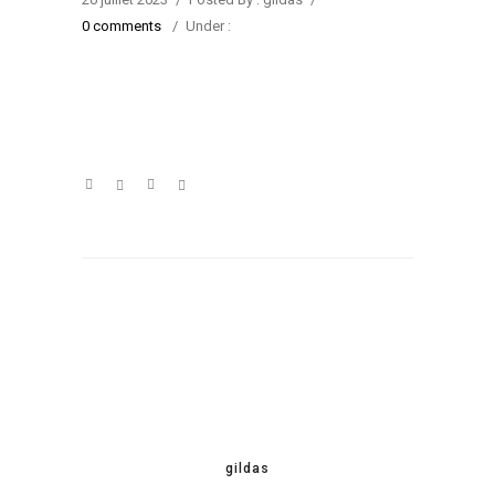
0 comments
/
Under :
gildas