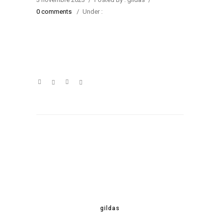
0 comments
/
Under :
gildas