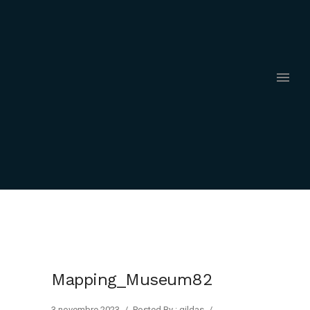
Mapping_Museum82
3 novembre 2023
/
Posted By : gildas
/