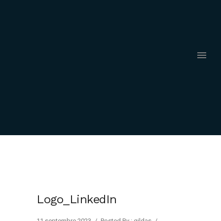
Logo_LinkedIn
11 septembre 2023
/
Posted By : gildas
/