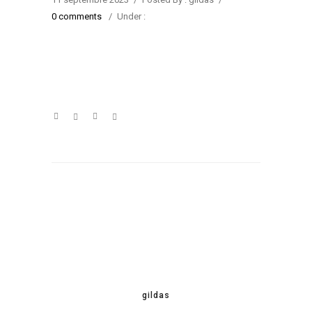
0 comments
/
Under :
gildas