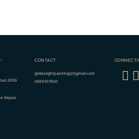
-
CONTACT
CONNECTI
gildas.lightpainting(at)gmail.com
puis 2006
0699357900
le depuis