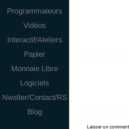
Programmateurs
Vidéos
Interactif/Ateliers
Papier
Monnaie Libre
Logiciels
Nwslter/Contact/RS
Blog
Laisser un comment