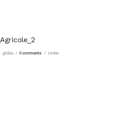
Agricole_2
: gildas
/
0 comments
/
Under :