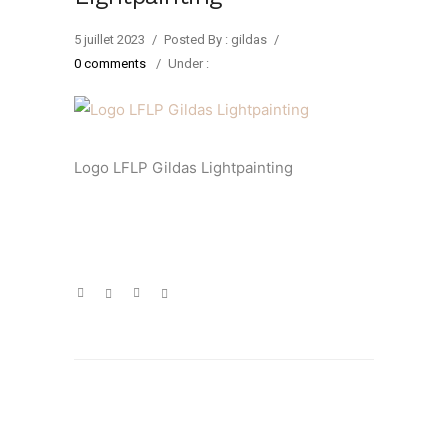
5 juillet 2023
/
Posted By : gildas
/
0 comments
/
Under :
Logo LFLP Gildas Lightpainting