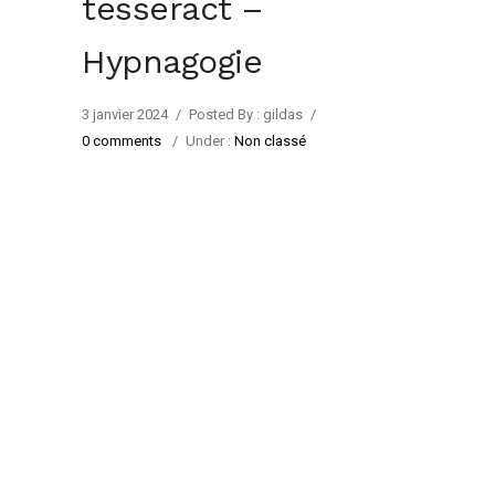
tesseract –
Hypnagogie
3 janvier 2024
/
Posted By : gildas
/
0 comments
/
Under :
Non classé