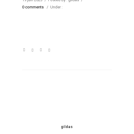
0 comments
/
Under :
gildas