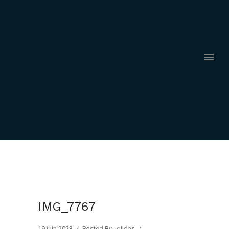
IMG_7767
19 juin 2023
/
Posted By : gildas
/