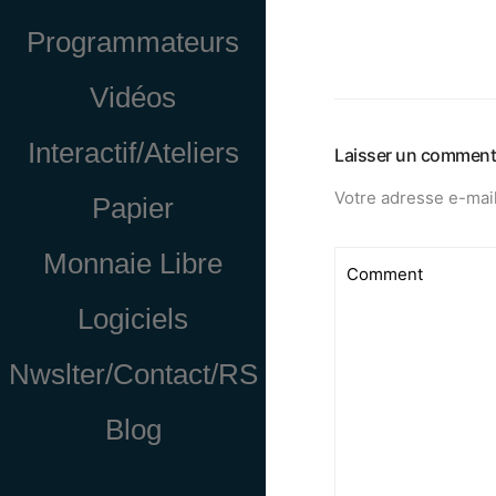
Programmateurs
Vidéos
Interactif/Ateliers
Laisser un comment
Votre adresse e-mail
Papier
Monnaie Libre
Logiciels
Nwslter/Contact/RS
Blog