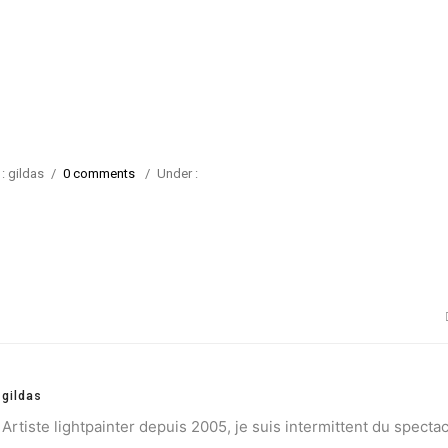
: gildas
/
0 comments
/
Under :
gildas
Artiste lightpainter depuis 2005, je suis intermittent du spectac