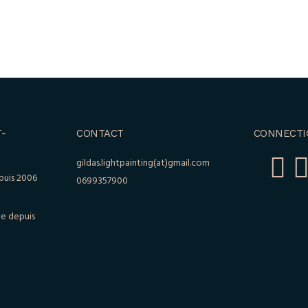
-
CONTACT
CONNECTI
gildas.lightpainting(at)gmail.com
puis 2006
0699357900
le depuis