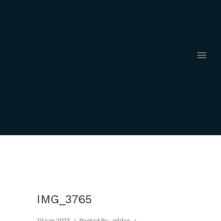
IMG_3765
19 juin 2023
/
Posted By : gildas
/