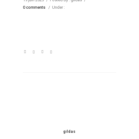
0 comments
/
Under :
gildas