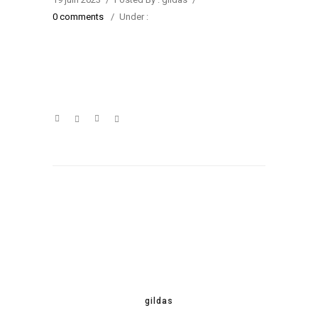
0 comments
/
Under :
gildas