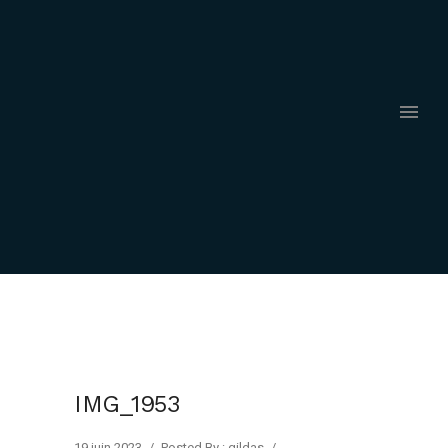
IMG_1953
19 juin 2023
/
Posted By : gildas
/