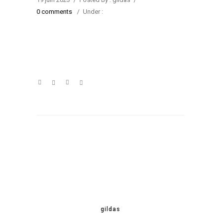
0 comments
/
Under :
gildas