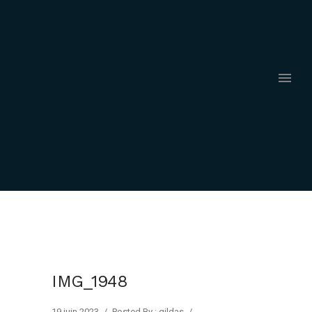
IMG_1948
19 juin 2023
/
Posted By : gildas
/