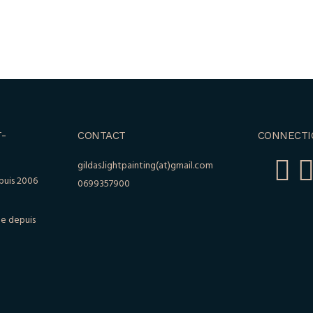
-
CONTACT
CONNECTI
gildas.lightpainting(at)gmail.com
puis 2006
0699357900
le depuis