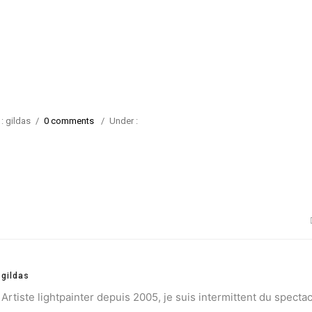
: gildas
/
0 comments
/
Under :
gildas
Artiste lightpainter depuis 2005, je suis intermittent du spectac