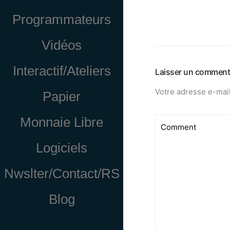
Programmateurs
Vidéos
Interactif/Ateliers
Laisser un comment
Votre adresse e-mail
Papier
Monnaie Libre
Logiciels
Nwslter/Contact/RS
Blog