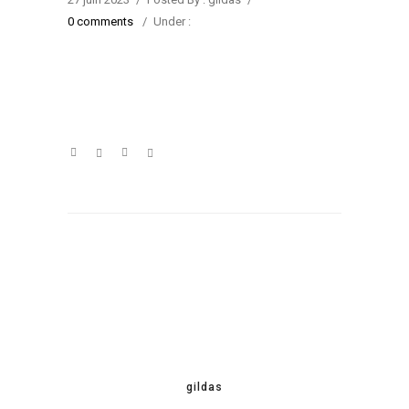
0 comments
/
Under :
gildas