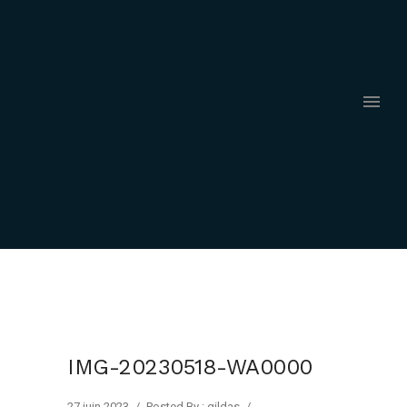
IMG-20230518-WA0000
27 juin 2023
/
Posted By : gildas
/