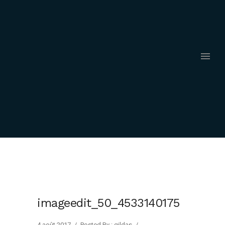
imageedit_50_4533140175
4 août 2017
/
Posted By : gildas
/