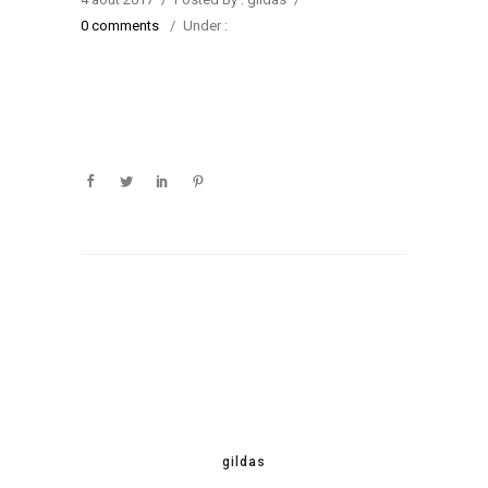
0 comments
/
Under :
gildas