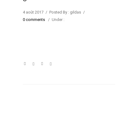
4 août 2017
/
Posted By : gildas
/
0 comments
/
Under :