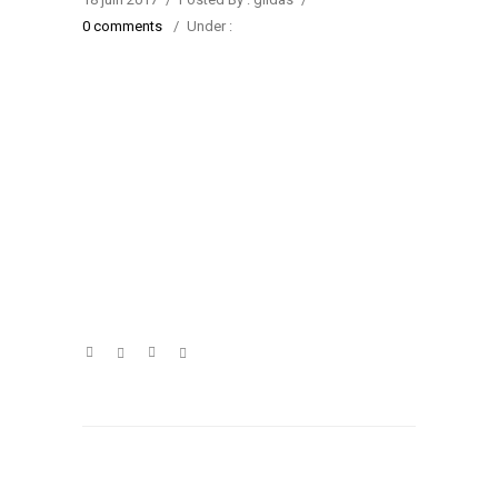
0 comments
/
Under :