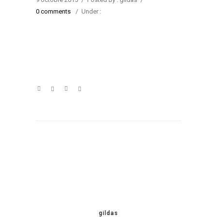
0 comments
/
Under :
gildas