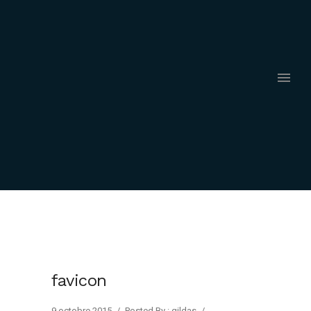
favicon
9 octobre 2015
/
Posted By : gildas
/