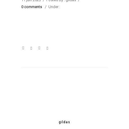
0 comments
/
Under :
gildas