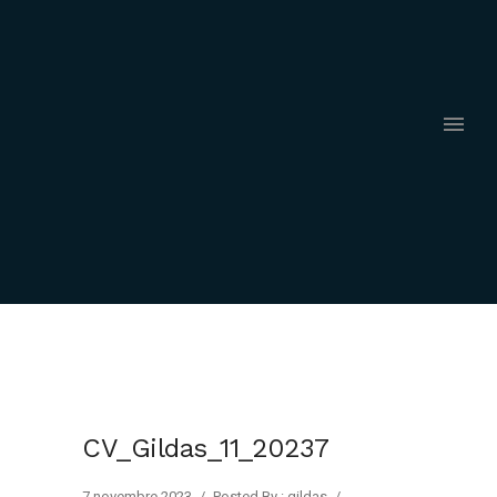
CV_Gildas_11_20237
7 novembre 2023
/
Posted By : gildas
/