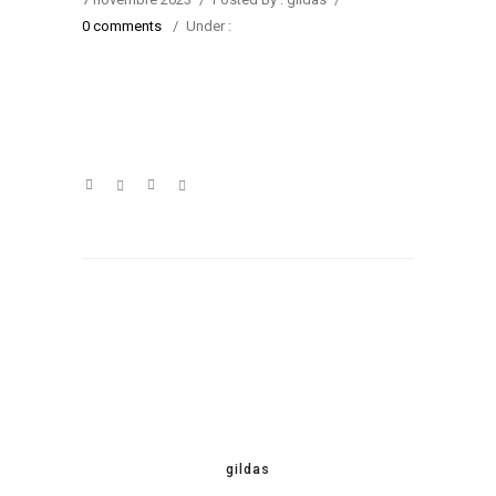
0 comments
/
Under :
gildas