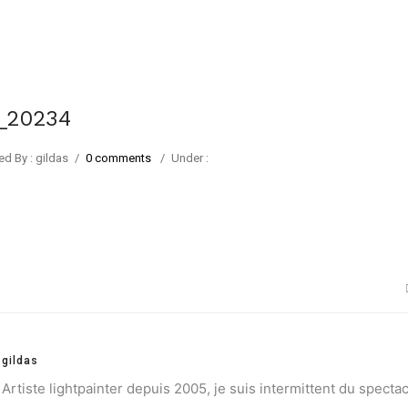
1_20234
ed By : gildas
/
0 comments
/
Under :
gildas
Artiste lightpainter depuis 2005, je suis intermittent du spectac