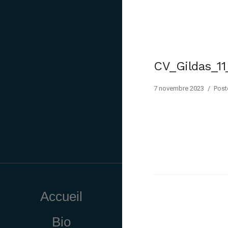
CV_Gildas_1
7 novembre 2023
/
Post
Accueil
Bio