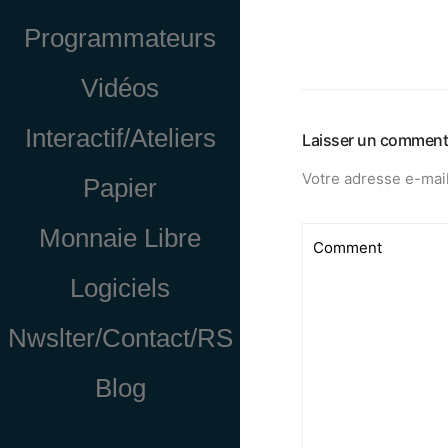
Programmateurs
Vidéos
Interactif/Ateliers
Laisser un comment
Votre adresse e-mail
Papier
Monnaie Libre
Logiciels
Nwslter/Contact/RS
Blog