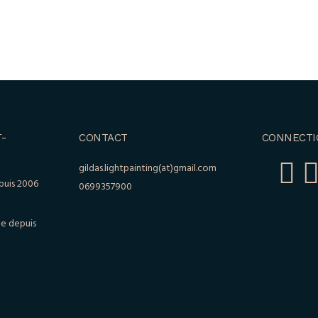
-
CONTACT
CONNECTI
gildas.lightpainting(at)gmail.com
puis 2006
0699357900
le depuis