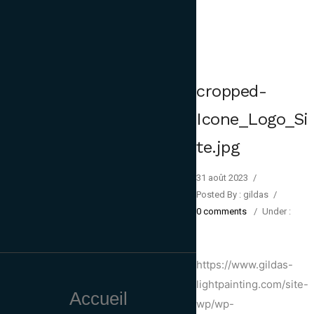
cropped-
Icone_Logo_Si
te.jpg
31 août 2023
/
Posted By : gildas
/
0 comments
/
Under :
https://www.gildas-
lightpainting.com/site-
Accueil
wp/wp-