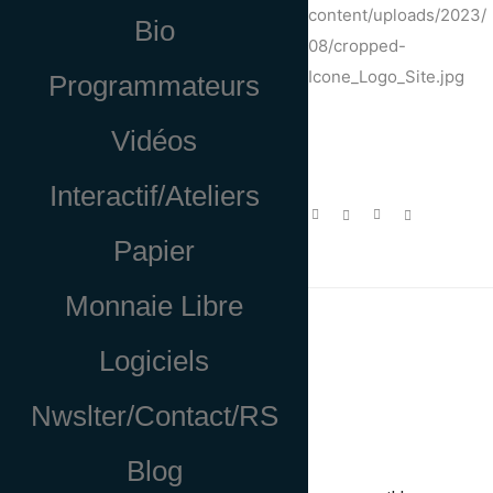
content/uploads/2023/
Bio
08/cropped-
Icone_Logo_Site.jpg
Programmateurs
Vidéos
Interactif/Ateliers
Papier
Monnaie Libre
Logiciels
Nwslter/Contact/RS
Blog