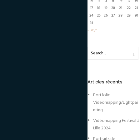
10
11
12
13
14
15
16
17
18
19
20
21
22
23
24
25
26
27
28
29
30
31
« Avr
Articles récents
Portfolio
Videomapping/Lightpai
nting
Vidéomapping Festival à
Lille 2024
Portraits de