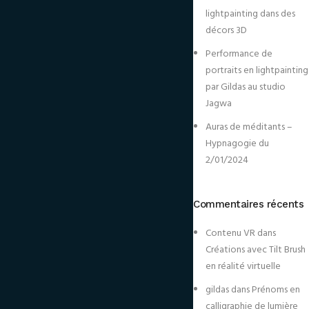
lightpainting dans des
décors 3D
Performance de
portraits en lightpainting
par Gildas au studio
Jagwa
Auras de méditants –
Hypnagogie du
2/01/2024
Commentaires récents
Contenu VR
dans
Créations avec Tilt Brush
en réalité virtuelle
gildas
dans
Prénoms en
calligraphie de lumière