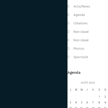
Actu/News
Agenda
Créations
Non classé
Non classé
Photos
Spectacle
Agenda
AOÛT 2026
L
M
M
J
V
S
D
1
2
3
4
5
6
7
8
9