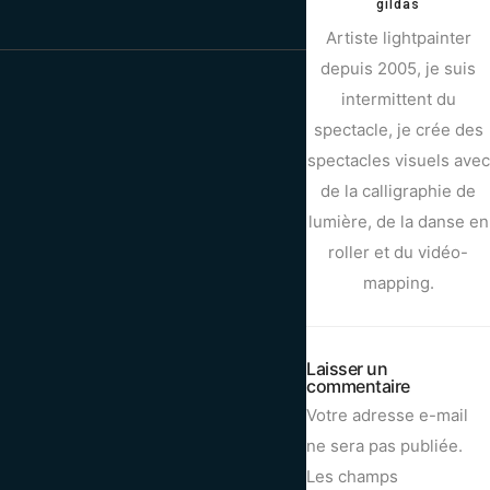
gildas
Artiste lightpainter
depuis 2005, je suis
intermittent du
spectacle, je crée des
spectacles visuels avec
de la calligraphie de
lumière, de la danse en
roller et du vidéo-
mapping.
Laisser un
commentaire
Votre adresse e-mail
ne sera pas publiée.
Les champs