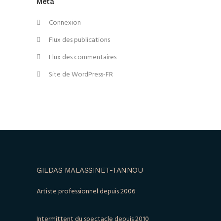
Méta
Connexion
Flux des publications
Flux des commentaires
Site de WordPress-FR
GILDAS MALASSINET-TANNOU
Artiste professionnel depuis 2006
Intermittent du spectacle depuis 2010