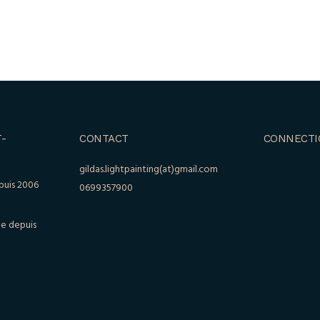
-
CONTACT
CONNECTI
gildas.lightpainting(at)gmail.com
puis 2006
0699357900
le depuis