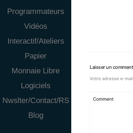
Programmateurs
Vidéos
Interactif/Ateliers
Papier
Laisser un comment
Monnaie Libre
Votre adresse e-mail
Logiciels
Nwslter/Contact/RS
Blog