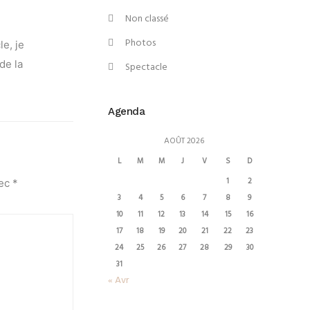
Non classé
Photos
le, je
de la
Spectacle
Agenda
AOÛT 2026
L
M
M
J
V
S
D
1
2
vec
*
3
4
5
6
7
8
9
10
11
12
13
14
15
16
17
18
19
20
21
22
23
24
25
26
27
28
29
30
31
« Avr