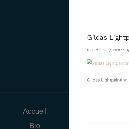
Gildas Lightp
6 juillet 2023
/
Posted By
Gildas Lightpainting
Accueil
Bio