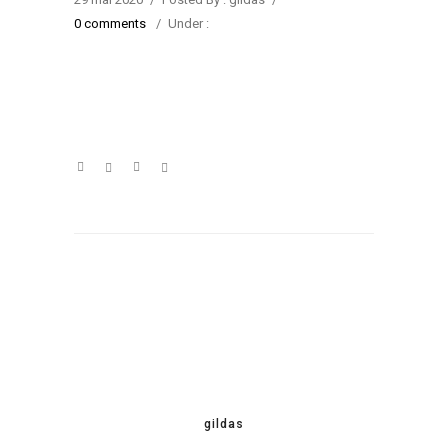
0 comments
/
Under :
gildas