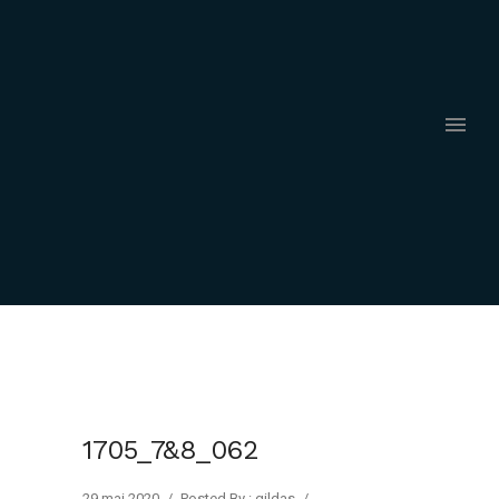
1705_7&8_062
29 mai 2020
/
Posted By : gildas
/